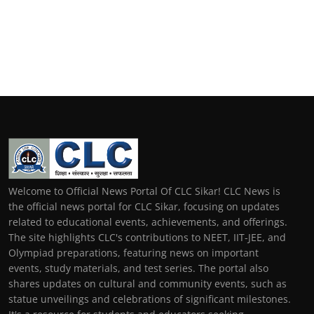
Welcome to Official News Portal Of CLC Sikar! CLC News is
the official news portal for CLC Sikar, focusing on updates
related to educational events, achievements, and offerings.
The site highlights CLC's contributions to NEET, IIT-JEE, and
Olympiad preparations, featuring news on important
events, study materials, and test series. The portal also
shares updates on cultural and community events, such as
statue unveilings and celebrations of significant milestones.