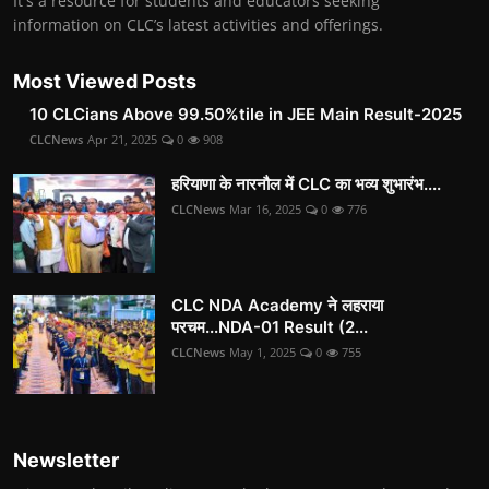
It's a resource for students and educators seeking
information on CLC’s latest activities and offerings.
Most Viewed Posts
10 CLCians Above 99.50%tile in JEE Main Result-2025
CLCNews
Apr 21, 2025
0
908
हरियाणा के नारनौल में CLC का भव्य शुभारंभ....
CLCNews
Mar 16, 2025
0
776
CLC NDA Academy ने लहराया
परचम...NDA-01 Result (2...
CLCNews
May 1, 2025
0
755
Newsletter