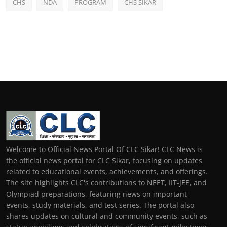
CHS
NDA
PROGRAM
CHS SIKAR
Welcome to Official News Portal Of CLC Sikar! CLC News is
the official news portal for CLC Sikar, focusing on updates
related to educational events, achievements, and offerings.
The site highlights CLC's contributions to NEET, IIT-JEE, and
Olympiad preparations, featuring news on important
events, study materials, and test series. The portal also
shares updates on cultural and community events, such as