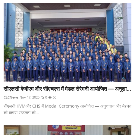
सीएलसी केवीएम और सीएचएस में मेडल सेरेमनी आयोजित — अनुशा...
CLCNews
Nov 17, 2025
0
66
सीएलसी KVMऔर CHS में Medal Ceremony आयोजित — अनुशासन और मेहनत
को बताया सफलता की...