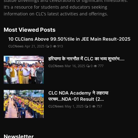
statue unveilings and celebrations of significant milestones.
It's a resource for students and educators seeking
information on CLC’s latest activities and offerings.
Most Viewed Posts
10 CLCians Above 99.50%tile in JEE Main Result-2025
CLCNews
Apr 21, 2025
0
913
हरियाणा के नारनौल में CLC का भव्य शुभारंभ....
CLCNews
Mar 16, 2025
0
777
CLC NDA Academy ने लहराया
परचम...NDA-01 Result (2...
CLCNews
May 1, 2025
0
757
Newsletter