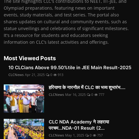
The site highlights CLC's contributions to NEET, IIT-JEE, and
Olympiad preparations, featuring news on important
events, study materials, and test series. The portal also
shares updates on cultural and community events, such as
statue unveilings and celebrations of significant milestones.
It's a resource for students and educators seeking
information on CLC’s latest activities and offerings.
Most Viewed Posts
10 CLCians Above 99.50%tile in JEE Main Result-2025
CLCNews
Apr 21, 2025
0
913
हरियाणा के नारनौल में CLC का भव्य शुभारंभ....
CLCNews
Mar 16, 2025
0
777
CLC NDA Academy ने लहराया
परचम...NDA-01 Result (2...
CLCNews
May 1, 2025
0
757