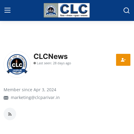
Home
Contact
CLCNews
Last seen: 28 days ago
Events News
Educational News
Member since Apr 3, 2024
Gallery
marketing@clcparivar.in