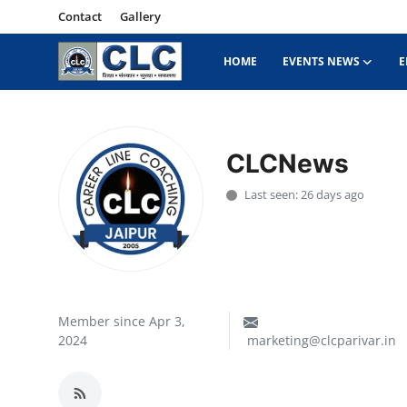
Contact
Gallery
HOME
EVENTS NEWS
E
Home
Events News
CLCNews
Contact
Last seen: 26 days ago
Educational News
Gallery
Member since Apr 3,
2024
marketing@clcparivar.in