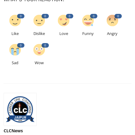
0
0
0
0
0
Like
Dislike
Love
Funny
Angry
0
0
Sad
Wow
CLCNews