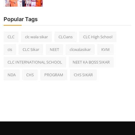
Popular Tags
CLC
clc wala sikar
CLCians
CLC High School
cis
CLC Sikar
NEET
clcwalasikar
KVM
CLC INTERNATIONAL SCHOOL
NEET KA BOSS SIKAR
NDA
CHS
PROGRAM
CHS SIKAR